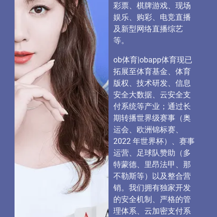
彩票、棋牌游戏、现场
娱乐、购彩、电竞直播
及新型网络直播综艺
等。
ob体育|obapp体育现已
拓展至体育基金、体育
版权、技术研发、信息
安全大数据、云安全支
付系统等产业；通过长
期转播世界级赛事（奥
运会、欧洲锦标赛、
2022 年世界杯）、赛事
运营、足球队赞助（多
特蒙德、里昂法甲、那
不勒斯等）以及整合营
销。我们拥有独家开发
的安全机制、严格的管
理体系、云加密支付系