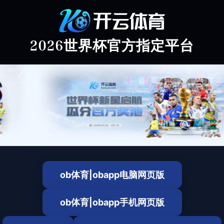
2026世界杯官方指定平台
ob体育|obapp电脑网页版
ob体育|obapp手机网页版