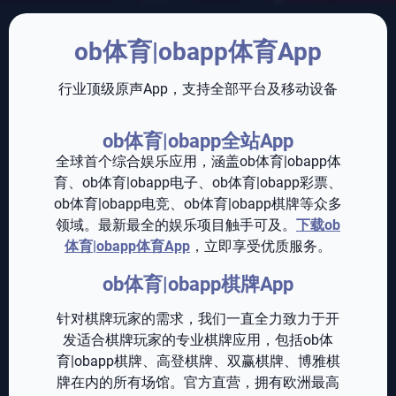
ob体育|obapp体育App
行业顶级原声App，支持全部平台及移动设备
ob体育|obapp全站App
全球首个综合娱乐应用，涵盖ob体育|obapp体
育、ob体育|obapp电子、ob体育|obapp彩票、
ob体育|obapp电竞、ob体育|obapp棋牌等众多
领域。最新最全的娱乐项目触手可及。
下载ob
体育|obapp体育App
，立即享受优质服务。
ob体育|obapp棋牌App
针对棋牌玩家的需求，我们一直全力致力于开
发适合棋牌玩家的专业棋牌应用，包括ob体
育|obapp棋牌、高登棋牌、双赢棋牌、博雅棋
牌在内的所有场馆。官方直营，拥有欧洲最高