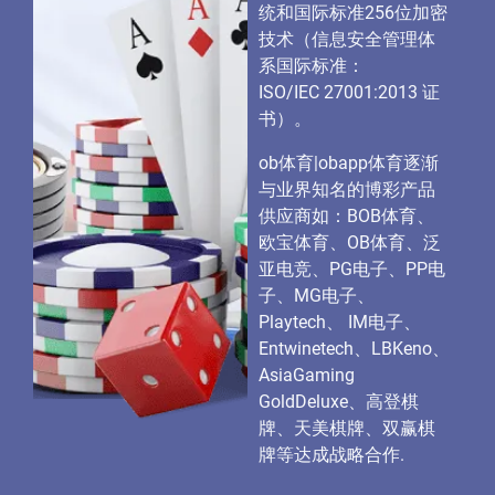
统和国际标准256位加密
技术（信息安全管理体
系国际标准：
ISO/IEC
27001:2013 证
书）。
ob体育|obapp体育逐渐
与业界知名的博彩产品
供应商如：BOB体育、
欧宝体育、OB体育、泛
亚电竞、PG电子、PP电
子、MG电子、
Playtech、 IM电子、
Entwinetech、LBKeno、
AsiaGaming
GoldDeluxe、高登棋
牌、天美棋牌、双赢棋
牌等达成战略合作.